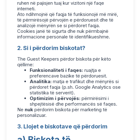
ruhen në pajisjen tuaj kur vizitoni një faqe
interneti.
Ato ndihmojnë që faqja të funksionojë më mirë,
të përmirësojë përvojën e përdoruesit dhe të
analizojë mënyrën se si përdoret faqja.
Cookies janë të sigurta dhe nuk përmbajnë
informacione personale të identifikueshme.
2. Si i përdorim biskotat?
The Guest Keepers përdor biskota për këto
qëllime:
Funksionaliteti i faqes:
ruajtja e
preferencave bazike të përdoruesit.
Analitika:
matja e trafikut dhe mënyrës si
përdoret faqja (p.sh. Google Analytics ose
statistika të serverit).
Optimizim i përvojës:
përmirësimi i
shpejtësisë dhe performancës së faqes.
Ne
nuk
përdorim biskota për marketing të
personalizuar.
3. Llojet e biskotave që përdorim
a) Biskota të