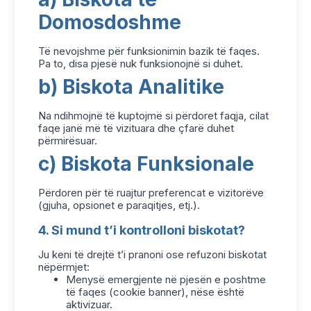
Domosdoshme
Të nevojshme për funksionimin bazik të faqes.
Pa to, disa pjesë nuk funksionojnë si duhet.
b) Biskota Analitike
Na ndihmojnë të kuptojmë si përdoret faqja, cilat
faqe janë më të vizituara dhe çfarë duhet
përmirësuar.
c) Biskota Funksionale
Përdoren për të ruajtur preferencat e vizitorëve
(gjuha, opsionet e paraqitjes, etj.).
4. Si mund t’i kontrolloni biskotat?
Ju keni të drejtë t’i pranoni ose refuzoni biskotat
nëpërmjet:
Menysë emergjente në pjesën e poshtme
të faqes (cookie banner), nëse është
aktivizuar.