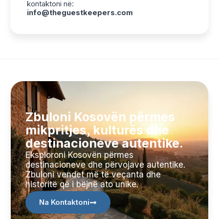
kontaktoni në:
info@theguestkeepers.com
Zbuloni Kosovën përmes
mikpritjes, kulturës dhe
destinacioneve autentike.
Eksploroni Kosovën përmes
destinacioneve dhe përvojave autentike.
Zbuloni vendet më të veçanta dhe
historitë që i bëjnë ato unike.
Na Kontaktoni