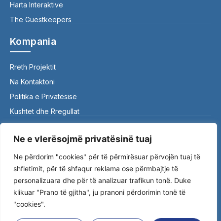
Harta Interaktive
The Guestkeepers
Kompania
Rreth Projektit
Na Kontaktoni
Politika e Privatësisë
Kushtet dhe Rregullat
Kontakti
Ne e vlerësojmë privatësinë tuaj
Ne përdorim "cookies" për të përmirësuar përvojën tuaj të
0390 310 562 | 044 759 342
shfletimit, për të shfaqur reklama ose përmbajtje të
ttheguestkeepers@gmail.com
personalizuara dhe për të analizuar trafikun tonë. Duke
Nënë Tereza, Gjakovë 50000
klikuar "Prano të gjitha", ju pranoni përdorimin tonë të
"cookies".
© 2026 The Guest Keepers — Të gjitha të drejtat e
rezervuara