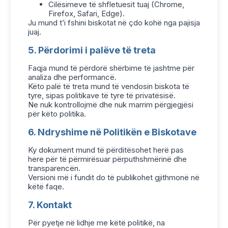
Cilësimeve të shfletuesit tuaj (Chrome,
Firefox, Safari, Edge).
Ju mund t’i fshini biskotat në çdo kohë nga pajisja
juaj.
5. Përdorimi i palëve të treta
Faqja mund të përdorë shërbime të jashtme për
analiza dhe performancë.
Këto palë të treta mund të vendosin biskota të
tyre, sipas politikave të tyre të privatësisë.
Ne nuk kontrollojmë dhe nuk marrim përgjegjësi
për këto politika.
6. Ndryshime në Politikën e Biskotave
Ky dokument mund të përditësohet herë pas
here për të përmirësuar përputhshmërinë dhe
transparencën.
Versioni më i fundit do të publikohet gjithmonë në
këtë faqe.
7. Kontakt
Për pyetje në lidhje me këtë politikë, na