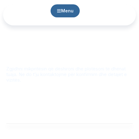
Menu
REZERVO MIKPRITËSIN TUAJ
Zgjidhni mikpritësin që dëshironi dhe plotësoni të dhënat
tuaja. Ne do t’ju kontaktojmë për konfirmim dhe detajet e
vizitës.