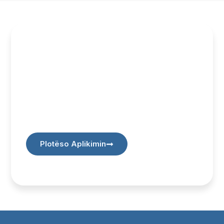
Bëhuni Pjesë e Rrjetit të
Mikpritësve
Bashkohuni me rrjetin tonë të
profesionistëve që prezantojnë kulturën,
traditat dhe mikpritjen e Kosovës. Aplikoni
dhe bëhuni pjesë e një iniciative që lidhe
vizitorët me historinë dhe vlerat tona.
Plotëso Aplikimin