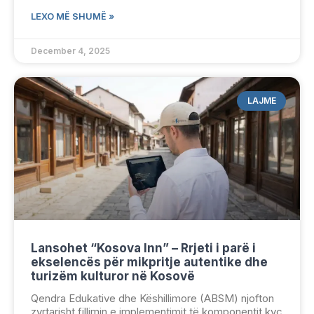
LEXO MË SHUMË »
December 4, 2025
LAJME
Lansohet “Kosova Inn” – Rrjeti i parë i
ekselencës për mikpritje autentike dhe
turizëm kulturor në Kosovë
Qendra Edukative dhe Këshillimore (ABSM) njofton
zyrtarisht fillimin e implementimit të komponentit kyç