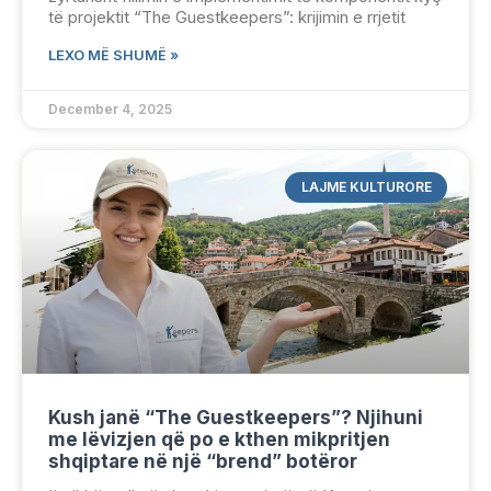
të projektit “The Guestkeepers”: krijimin e rrjetit
LEXO MË SHUMË »
December 4, 2025
LAJME KULTURORE
Kush janë “The Guestkeepers”? Njihuni
me lëvizjen që po e kthen mikpritjen
shqiptare në një “brend” botëror