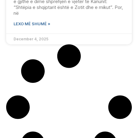
ë gjithë e dimë shprehjen e vjetër të Kanunit:
“Shtëpia e shqiptarit është e Zotit dhe e mikut”. Por,
në
LEXO MË SHUMË »
December 4, 2025