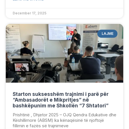
December 17, 2025
LAJME
Starton suksesshëm trajnimi i parë për
“Ambasadorët e Mikpritjes” në
bashkëpunim me Shkollën “7 Shtatori”
Prishtinë , Dhjetor 2025 – OJQ Qendra Edukative dhe
Këshillimore (ABSM) ka kënaqësinë të njoftojë
fillimin e fazës së trajnimeve