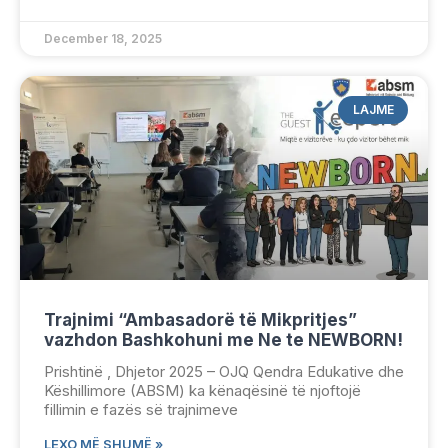
December 18, 2025
LAJME
Trajnimi “Ambasadorë të Mikpritjes”
vazhdon Bashkohuni me Ne te NEWBORN!
Prishtinë , Dhjetor 2025 – OJQ Qendra Edukative dhe
Këshillimore (ABSM) ka kënaqësinë të njoftojë
fillimin e fazës së trajnimeve
LEXO MË SHUMË »