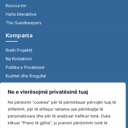
Kosova Inn
Harta Interaktive
The Guestkeepers
Kompania
Rreth Projektit
Na Kontaktoni
Politika e Privatësisë
Kushtet dhe Rregullat
Kontakti
Ne e vlerësojmë privatësinë tuaj
Ne përdorim "cookies" për të përmirësuar përvojën tuaj të
0390 310 562 | 044 759 342
shfletimit, për të shfaqur reklama ose përmbajtje të
ttheguestkeepers@gmail.com
personalizuara dhe për të analizuar trafikun tonë. Duke
Nënë Tereza, Gjakovë 50000
klikuar "Prano të gjitha", ju pranoni përdorimin tonë të