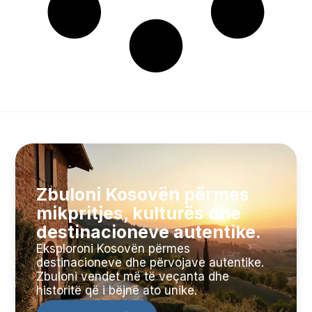
Zbuloni Kosovën përmes
mikpritjes, kulturës dhe
destinacioneve autentike.
Eksploroni Kosovën përmes
destinacioneve dhe përvojave autentike.
Zbuloni vendet më të veçanta dhe
historitë që i bëjnë ato unike.