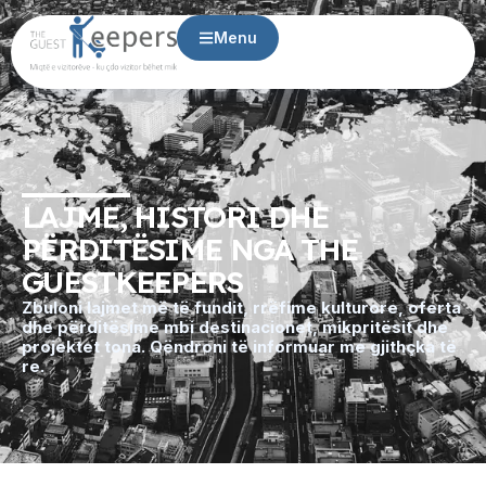
Menu
LAJME, HISTORI DHE
PËRDITËSIME NGA THE
GUESTKEEPERS
Zbuloni lajmet më të fundit, rrëfime kulturore, oferta
dhe përditësime mbi destinacionet, mikpritësit dhe
projektet tona. Qëndroni të informuar me gjithçka të
re.