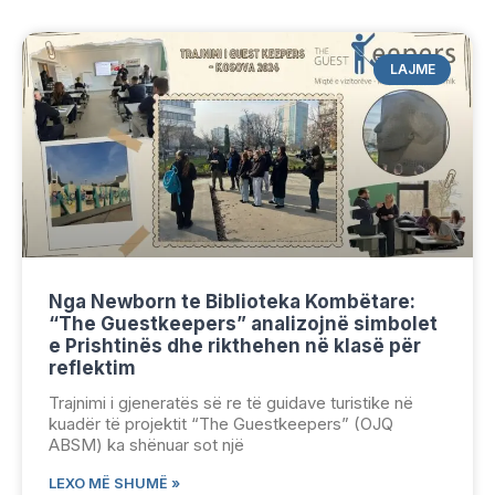
LAJME
Nga Newborn te Biblioteka Kombëtare:
“The Guestkeepers” analizojnë simbolet
e Prishtinës dhe rikthehen në klasë për
reflektim
Trajnimi i gjeneratës së re të guidave turistike në
kuadër të projektit “The Guestkeepers” (OJQ
ABSM) ka shënuar sot një
LEXO MË SHUMË »