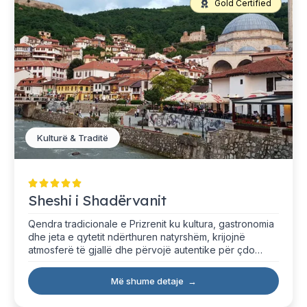
Gold Certified
Kulturë & Traditë
Sheshi i Shadërvanit
Qendra tradicionale e Prizrenit ku kultura, gastronomia
dhe jeta e qytetit ndërthuren natyrshëm, krijojnë
atmosferë të gjallë dhe përvojë autentike për çdo
vizitor.
Më shume detaje
→