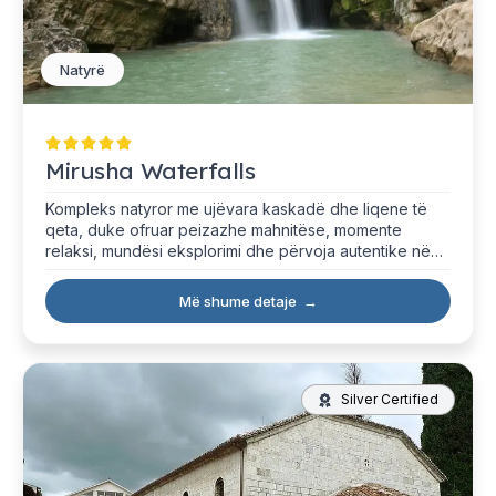
Natyrë
Mirusha Waterfalls
Kompleks natyror me ujëvara kaskadë dhe liqene të
qeta, duke ofruar peizazhe mahnitëse, momente
relaksi, mundësi eksplorimi dhe përvoja autentike në
natyrë.
Më shume detaje
→
Silver Certified