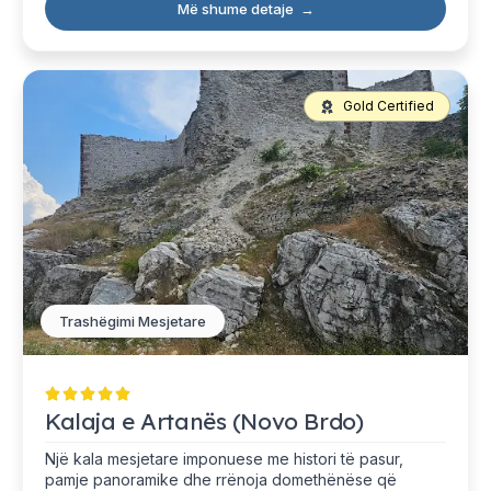
Më shume detaje
→
Gold Certified
Trashëgimi Mesjetare
Kalaja e Artanës (Novo Brdo)
Një kala mesjetare imponuese me histori të pasur,
pamje panoramike dhe rrënoja domethënëse që