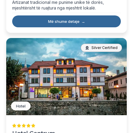
Artizanat tradicional me punime unike të dorës,
mjeshtërisht të ruajtura nga mjeshtrit lokalë.
Më shume detaje
→
Silver Certified
Hotel