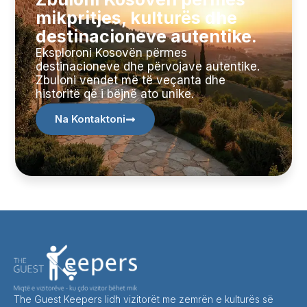
mikpritjes, kulturës dhe
destinacioneve autentike.
Eksploroni Kosovën përmes
destinacioneve dhe përvojave autentike.
Zbuloni vendet më të veçanta dhe
historitë që i bëjnë ato unike.
Na Kontaktoni
The Guest Keepers lidh vizitorët me zemrën e kulturës së