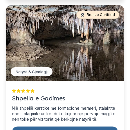
Bronze Certified
Natyrë & Gjeologji
Shpella e Gadimes
Një shpellë karstike me formacione mermeri, stalaktite
dhe stalagmite unike, duke krijuar një përvojë magjike
nën tokë për vizitorët që kërkojnë natyrë të
pazakontë.