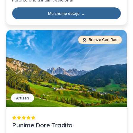
Më shume detaje
→
Bronze Certified
Artisan
Punime Dore Tradita