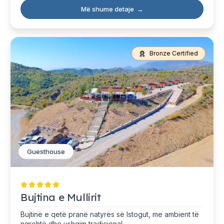
Më shume detaje
→
Bronze Certified
Guesthouse
Bujtina e Mullirit
Bujtinë e qetë pranë natyrës së Istogut, me ambient të
ngrohtë dhe ushqim tradicional.