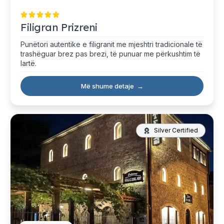
Filigran Prizreni
Punëtori autentike e filigranit me mjeshtri tradicionale të
trashëguar brez pas brezi, të punuar me përkushtim të
lartë.
Më shume detaje
→
Silver Certified