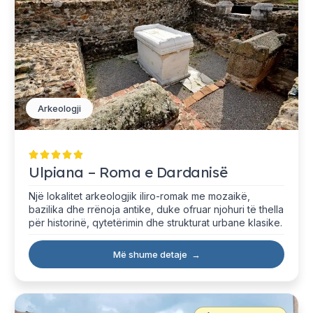
Arkeologji
Ulpiana – Roma e Dardanisë
Një lokalitet arkeologjik iliro-romak me mozaikë,
bazilika dhe rrënoja antike, duke ofruar njohuri të thella
për historinë, qytetërimin dhe strukturat urbane klasike.
Më shume detaje
→