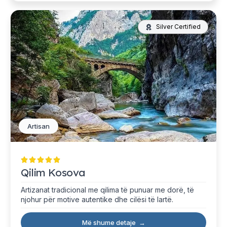
Silver Certified
Artisan
Qilim Kosova
Artizanat tradicional me qilima të punuar me dorë, të
njohur për motive autentike dhe cilësi të lartë.
Më shume detaje
→