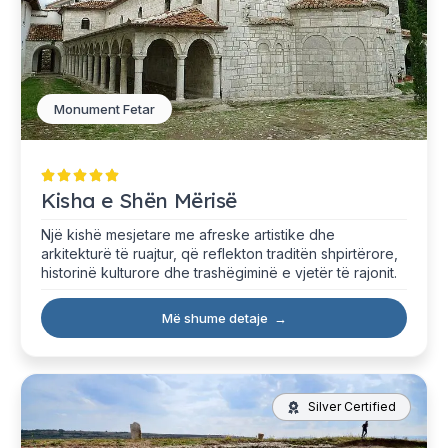
Monument Fetar
Kisha e Shën Mërisë
Një kishë mesjetare me afreske artistike dhe
arkitekturë të ruajtur, që reflekton traditën shpirtërore,
historinë kulturore dhe trashëgiminë e vjetër të rajonit.
Më shume detaje
→
Silver Certified