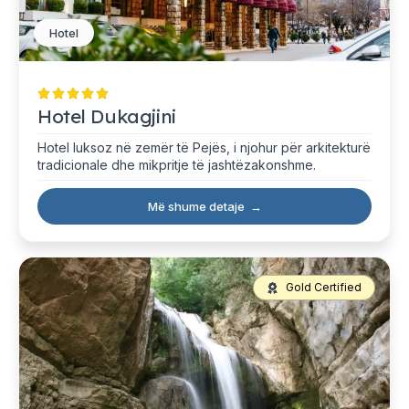
Hotel
Hotel Dukagjini
Hotel luksoz në zemër të Pejës, i njohur për arkitekturë
tradicionale dhe mikpritje të jashtëzakonshme.
Më shume detaje
→
Gold Certified