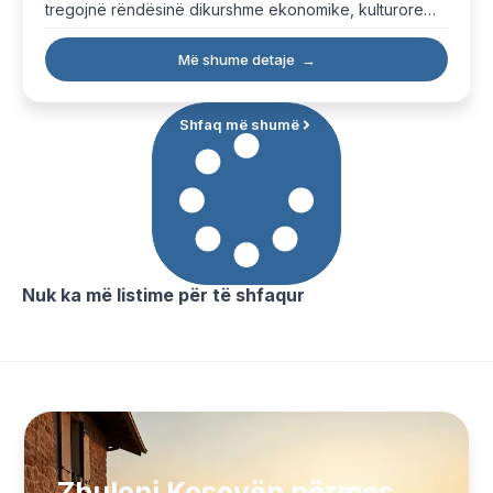
tregojnë rëndësinë dikurshme ekonomike, kulturore
dhe strategjike të zonës.
Më shume detaje
→
Shfaq më shumë
Nuk ka më listime për të shfaqur
Zbuloni Kosovën përmes