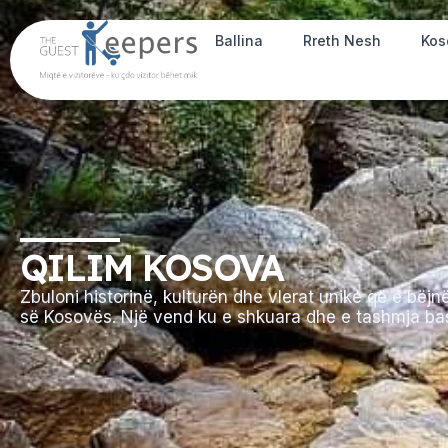
Ballina
Rreth Nesh
Kos
QILIM KOSOVA
Zbuloni historinë, kulturën dhe vlerat unike që e bëj
së Kosovës. Një vend ku e shkuara dhe e tashmja bas