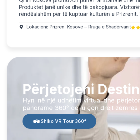
Qilim Kosova promovon punën artizanale dhe mb
Produktet janë unike dhe të pakopjuara. Vizitorët
rëndësishëm për të kuptuar kulturën e Prizrenit. V
Lokacioni: Prizren, Kosovë – Rruga e Shadërvanit
Përjetojeni Desti
Hyni në një udhëtim virtual dhe përjeto
panorame 360° që ju çon drejt zemrës s
Shiko VR Tour 360°