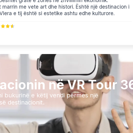
ështet gratë e zonës në zhvillimin ekonomik.
 marrin me vete art dhe histori. Është një destinacion i
lera e tij është si estetike ashtu edhe kulturore.
nacionin në VR Tour 3
ni bukurinë e këtij vendi përmes një
ë destinacionit.