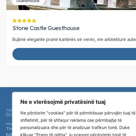
Guesthouse
Stone Castle Guesthouse
Bujtinë elegante pranë kantinës së verës, me arkitekturë aut
Ne e vlerësojmë privatësinë tuaj
Navigimi
Ne përdorim "cookies" për të përmirësuar përvojën tuaj të
shfletimit, për të shfaqur reklama ose përmbajtje të
Ballina
personalizuara dhe për të analizuar trafikun tonë. Duke
The Guest Keepers lidh vizitorët me zemrën e
Kosova Inn
kulturës së Kosovës, duke promovuar trashëgiminë,
klikuar "Prano të gjitha", ju pranoni përdorimin tonë të