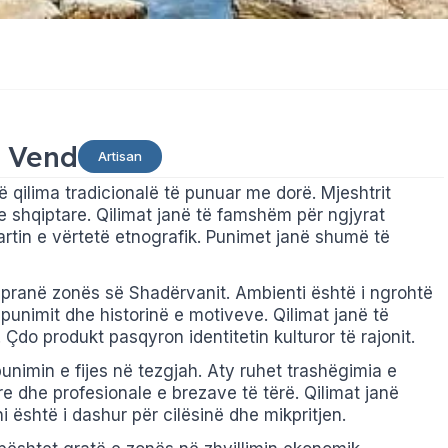
ë Vend
Artisan
ë qilima tradicionalë të punuar me dorë. Mjeshtrit
e shqiptare. Qilimat janë të famshëm për ngjyrat
 artin e vërtetë etnografik. Punimet janë shumë të
, pranë zonës së Shadërvanit. Ambienti është i ngrohtë
 punimit dhe historinë e motiveve. Qilimat janë të
do produkt pasqyron identitetin kulturor të rajonit.
punimin e fijes në tezgjah. Aty ruhet trashëgimia e
re dhe profesionale e brezave të tërë. Qilimat janë
 është i dashur për cilësinë dhe mikpritjen.