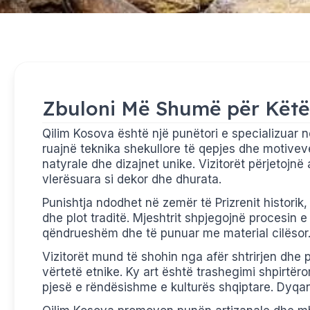
Zbuloni Më Shumë për Kët
Qilim Kosova është një punëtori e specializuar n
ruajnë teknika shekullore të qepjes dhe motivev
natyrale dhe dizajnet unike. Vizitorët përjetojnë
vlerësuara si dekor dhe dhurata.
Punishtja ndodhet në zemër të Prizrenit historik
dhe plot traditë. Mjeshtrit shpjegojnë procesin e
qëndrueshëm dhe të punuar me material cilësor. Ç
Vizitorët mund të shohin nga afër shtrirjen dhe 
vërtetë etnike. Ky art është trashegimi shpirtëro
pjesë e rëndësishme e kulturës shqiptare. Dyqani