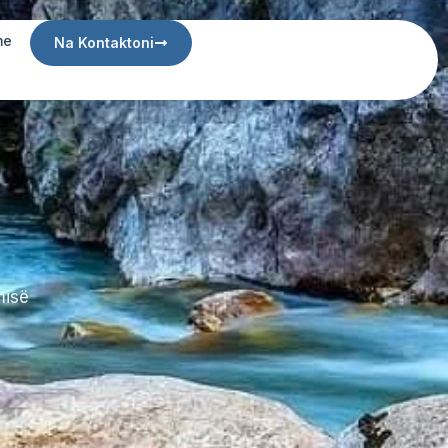
me
Na Kontaktoni
misë