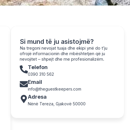
Si mund të ju asistojmë?
Na tregoni nevojat tuaja dhe ekipi ynë do t’ju
ofrojë informacionin dhe mbështetjen që ju
nevojitet – shpejt dhe me profesionalizëm.
Telefon
0390 310 562
Email
info@theguestkeepers.com
Adresa
Nënë Tereza, Gjakovë 50000