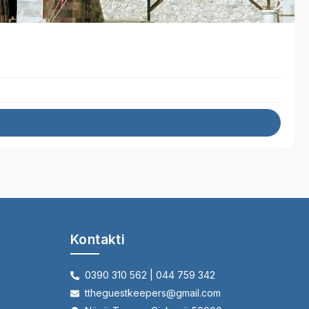
Kontakti
0390 310 562 | 044 759 342
ttheguestkeepers@gmail.com