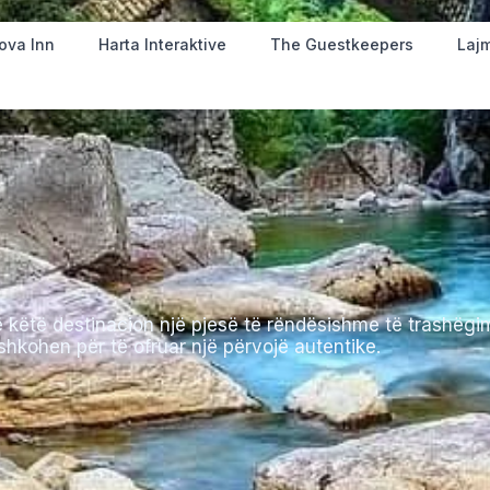
ova Inn
Harta Interaktive
The Guestkeepers
Laj
në këtë destinacion një pjesë të rëndësishme të trashëgi
hkohen për të ofruar një përvojë autentike.