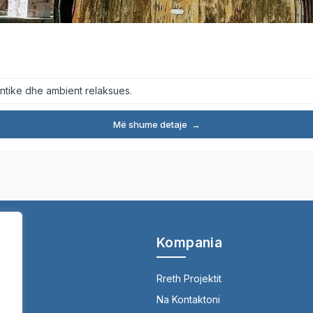
entike dhe ambient relaksues.
Më shume detaje
→
Kompania
Rreth Projektit
Na Kontaktoni